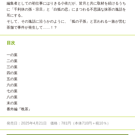
編集者としての初仕事にはりきる小依だが、皆月と共に取材を続けるうち
に「千利休の孫・宗旦」と「白狐の恋」にまつわる不思議な抹茶の逸話を
耳にする。
そして、その逸話に沿うかのように、「狐の子孫」と言われる一族が営む
茶舗で事件が発生して……！？
目次
一の葉
二の葉
三の葉
四の葉
五の葉
六の葉
七の葉
八の葉
末の葉
番外編『晩茶』
発売日：2025年4月21日 価格：781円（本体710円＋税10％）