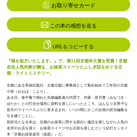
お取り寄せカード
この本の感想を送る
URLをコピーする
『猫を処方いたします。』で、第11回京都本大賞を受賞！京都
在住人気作家が贈る、お抹茶スイーツとふしぎ話をめぐる古
都・ライトミステリー。
京都にある零細出版社・太秦出版に事務員として勤め始めて三年目の大庭
小依（おおば・こより）。
ある日、食中毒で倒れた先輩編集者の代理で、作家・皆月豊（みなづき・
ゆたか）との打合せ場所に資料を渡しにいったところ、はんなり京男子な
皆月のマイペースぶりに巻き込まれ、いつの間にかこの企画の担当編集を
引き継ぐことに。
初担当となる本は、京都のお抹茶に関する面白い逸話を探しながら人気の
名所やお店を巡り、お抹茶スイーツやお点前を楽しむという紀行エッセイ
本『京都お抹茶迷宮（仮題）』だ。