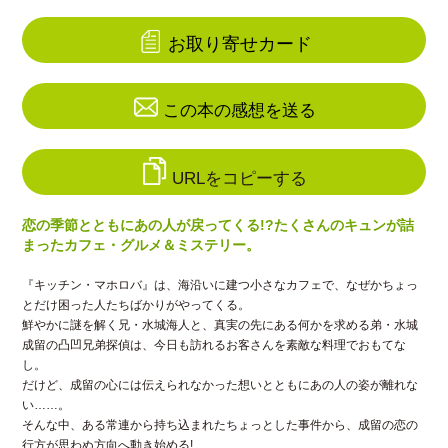
お取り寄せカード
この本の感想を送る
URLをコピーする
恋の季節とともにあの人が戻ってくる!?たくさんのキュンが詰
まったカフェ・グルメ＆ミステリー。
『キッチン・マホロバ』は、海沿いに建つ小さなカフェで、なぜかちょっ
とだけ困った人たちばかりがやってくる。
鮮やかに謎を解く兄・水城海人と、真実の先にある何かを求める弟・水城
成留の凸凹兄弟探偵は、今日も訪れるお客さんを素敵な料理でおもてな
し。
だけど、成留の心には伝えられなかった想いとともにあの人の姿が離れな
い……。
そんな中、ある常連から持ち込まれたちょっとした事件から、成留の恋の
行方が思わぬ方向へ動き始める!