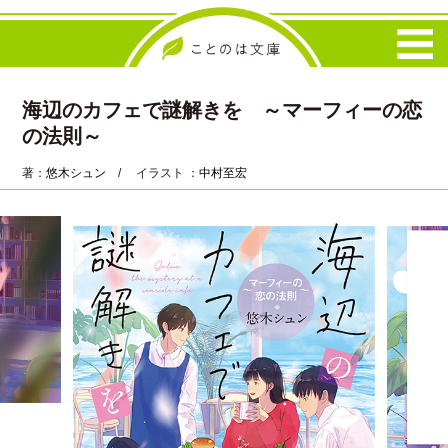
海辺のカフェで謎解きを ～マーフィーの恋
の法則～
著：
悠木シュン
/ イラスト ：
中村至宏