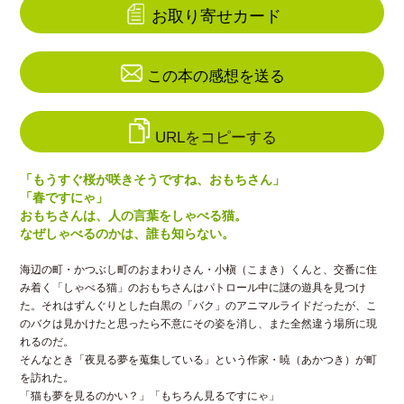
お取り寄せカード
この本の感想を送る
URLをコピーする
「もうすぐ桜が咲きそうですね、おもちさん」
「春ですにゃ」
おもちさんは、人の言葉をしゃべる猫。
なぜしゃべるのかは、誰も知らない。
海辺の町・かつぶし町のおまわりさん・小槇（こまき）くんと、交番に住
み着く「しゃべる猫」のおもちさんはパトロール中に謎の遊具を見つけ
た。それはずんぐりとした白黒の「バク」のアニマルライドだったが、こ
のバクは見かけたと思ったら不意にその姿を消し、また全然違う場所に現
れるのだ。
そんなとき「夜見る夢を蒐集している」という作家・暁（あかつき）が町
を訪れた。
「猫も夢を見るのかい？」「もちろん見るですにゃ」