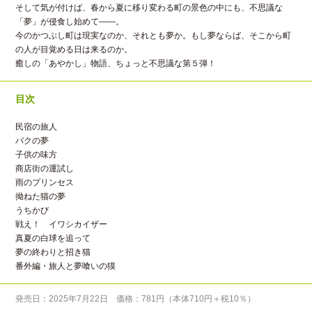
そして気が付けば、春から夏に移り変わる町の景色の中にも、不思議な
「夢」が侵食し始めて――。
今のかつぶし町は現実なのか、それとも夢か。もし夢ならば、そこから町
の人が目覚める日は来るのか。
癒しの「あやかし」物語、ちょっと不思議な第５弾！
目次
民宿の旅人
バクの夢
子供の味方
商店街の運試し
雨のプリンセス
拗ねた猫の夢
うちかび
戦え！ イワシカイザー
真夏の白球を追って
夢の終わりと招き猫
番外編・旅人と夢喰いの獏
発売日：2025年7月22日 価格：781円（本体710円＋税10％）