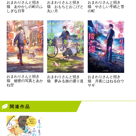
おまわりさんと招き
おまわりさんと招き
おまわりさんと招き
猫 あやかしの町のふ
猫 おもちとおこげと
猫 やさしい手紙と雪
しぎな日常
丸い月
の町
おまわりさんと招き
おまわりさんと招き
おまわりさんと招き
猫 秘密の写真とあか
猫 夢みる旅の通り道
猫 月夜にはねる白ウ
ね空
サギ
関連作品